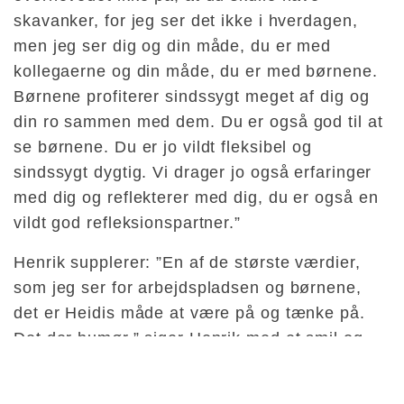
skavanker, for jeg ser det ikke i hverdagen,
men jeg ser dig og din måde, du er med
kollegaerne og din måde, du er med børnene.
Børnene profiterer sindssygt meget af dig og
din ro sammen med dem. Du er også god til at
se børnene. Du er jo vildt fleksibel og
sindssygt dygtig. Vi drager jo også erfaringer
med dig og reflekterer med dig, du er også en
vildt god refleksionspartner.”
Henrik supplerer: ”En af de største værdier,
som jeg ser for arbejdspladsen og børnene,
det er Heidis måde at være på og tænke på.
Det der humør,” siger Henrik med et smil og
fortsætter henvendt til Heidi: ”Du har god
humor, du passer supergodt ind. Så er der det