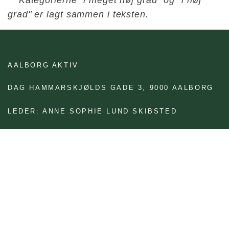
** Kategorierne "i meget høj grad" og "i høj
grad" er lagt sammen i teksten.
AALBORG AKTIV
DAG HAMMARSKJØLDS GADE 3,
9000 AALBORG
LEDER: ANNE SOPHIE LUND SKIBSTED
TELEFON: 99 31 53 74
CENTER FOR SOCIALPSYKIATRI OG AUTISME
VOKSENSOCIALAFDELINGEN
JOB OG SOCIAL
BRUG FOR AT FÅ TEKSTEN LÆST OP?