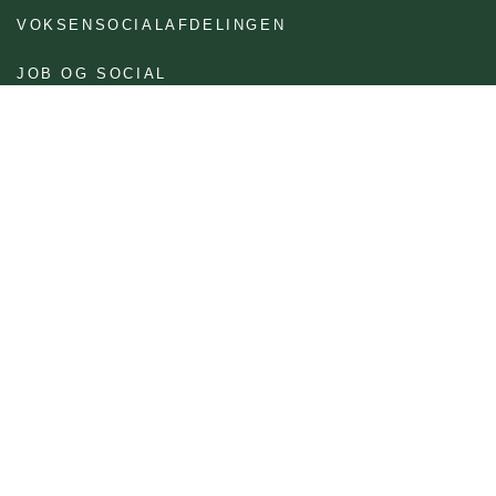
VOKSENSOCIALAFDELINGEN
JOB OG SOCIAL
BRUG FOR AT FÅ TEKSTEN LÆST OP?