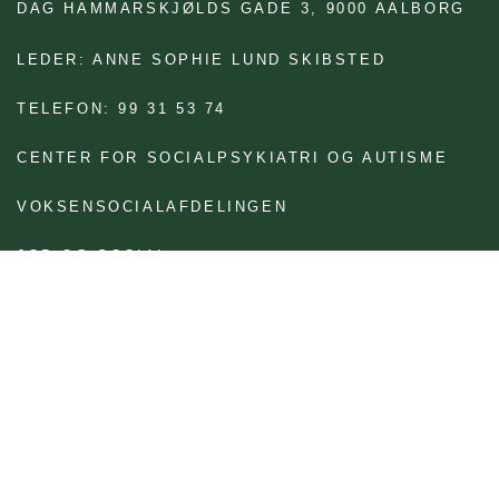
DAG HAMMARSKJØLDS GADE 3,
9000 AALBORG
LEDER: ANNE SOPHIE LUND SKIBSTED
TELEFON: 99 31 53 74
CENTER FOR SOCIALPSYKIATRI OG AUTISME
VOKSENSOCIALAFDELINGEN
JOB OG SOCIAL
BRUG FOR AT FÅ TEKSTEN LÆST OP?