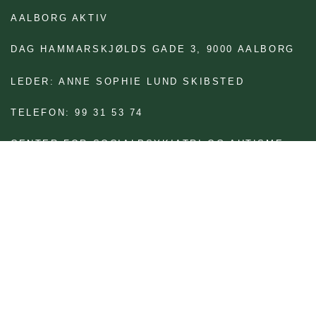
AALBORG AKTIV
DAG HAMMARSKJØLDS GADE 3,
9000 AALBORG
LEDER: ANNE SOPHIE LUND SKIBSTED
TELEFON: 99 31 53 74
CENTER FOR SOCIALPSYKIATRI OG AUTISME
VOKSENSOCIALAFDELINGEN
JOB OG SOCIAL
BRUG FOR AT FÅ TEKSTEN LÆST OP?