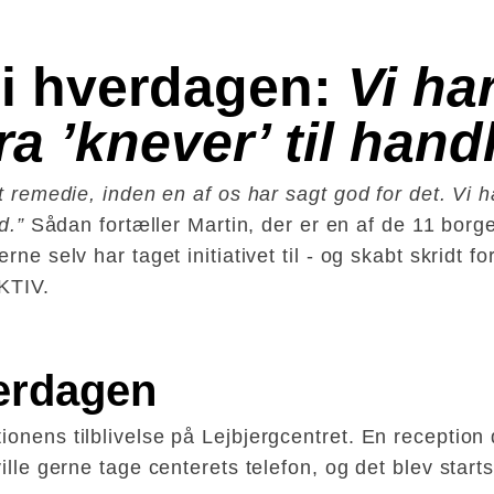
i hverdagen: 
Vi har
a ’knever’ til hand
t remedie, inden en af os har sagt god for det. Vi h
d.”
Sådan fortæller Martin, der er en af de 11 borge
ne selv har taget initiativet til - og skabt skridt f
KTIV.
verdagen
ionens tilblivelse på Lejbjergcentret. En receptio
ille gerne tage centerets telefon, og det blev start