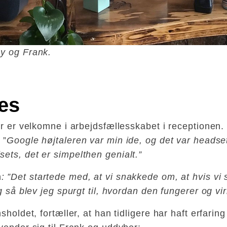
my og Frank.
es
er er velkomne i arbejdsfællesskabet i receptionen.
 ”
Google højtaleren var min ide, og det var headse
ets, det er simpelthen genialt.”
n
: ”Det startede med, at vi snakkede om, at hvis vi
g så blev jeg spurgt til, hvordan den fungerer og vir
holdet, fortæller, at han tidligere har haft erfarin