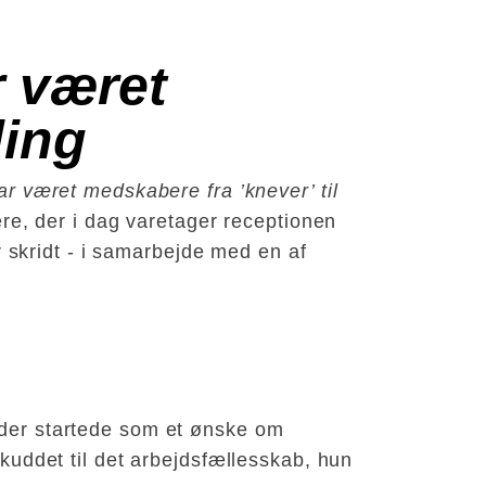
 været 
ling
ar været medskabere fra ’knever’ til
re, der i dag varetager receptionen
or skridt - i samarbejde med en af
n der startede som et ønske om
skuddet til det arbejdsfællesskab, hun