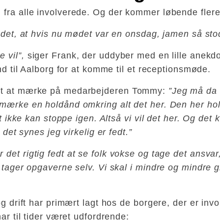
fra alle involverede. Og der kommer løbende flere t
 det, at hvis nu mødet var en onsdag, jamen så stod
 vil”,
siger Frank, der uddyber med en lille anekdo
and til Aalborg for at komme til et receptionsmøde.
igt at mærke på medarbejderen Tommy:
”Jeg må da 
mærke en holdånd omkring alt det her. Den her holdå
let ikke kan stoppe igen. Altså vi vil det her. Og de
 det synes jeg virkelig er fedt.”
 det rigtig fedt at se folk vokse og tage det ansvar
r tager opgaverne selv. Vi skal i mindre og mindre 
og drift har primært lagt hos de borgere, der er invo
ar til tider været udfordrende: