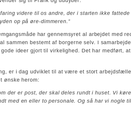
vender sig til Frank og uddyber:
faring videre til os andre, der i starten ikke fatted
lyden op på øre-dimmeren.”
gangsmåde har gennemsyret al arbejdet med rece
r al sammen bestemt af borgerne selv. I samarbej
gode ideer gjort til virkelighed. Det har medført, at
, er i dag udviklet til at være et stort arbejdsfæll
 et ønske herom:
 om der er post, der skal deles rundt i huset. Vi kør
dt med en eller to personale. Og så har vi nogle t