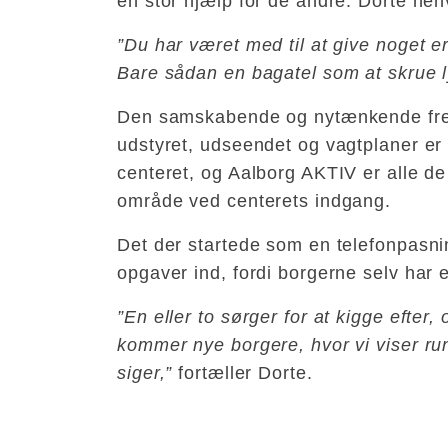
en stor hjælp for de andre. Dorte hen
”Du har været med til at give noget er
Bare sådan en bagatel som at skrue 
Den samskabende og nytænkende frem
udstyret, udseendet og vagtplaner e
centeret, og Aalborg AKTIV er alle de 
område ved centerets indgang.
Det der startede som en telefonpasning
opgaver ind, fordi borgerne selv har
”En eller to sørger for at kigge efter,
kommer nye borgere, hvor vi viser run
siger,”
fortæller Dorte.