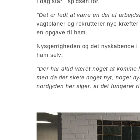
i dag står i spidsen for.
”Det er fedt at være en del af arbejds
vagtplaner og rekrutterer nye kræfte
en opgave til ham.
Nysgerrigheden og det nyskabende i 
ham selv:
”Der har altid været noget at komme h
men da der skete noget nyt, noget n
nordjyden her siger, at det fungerer ri